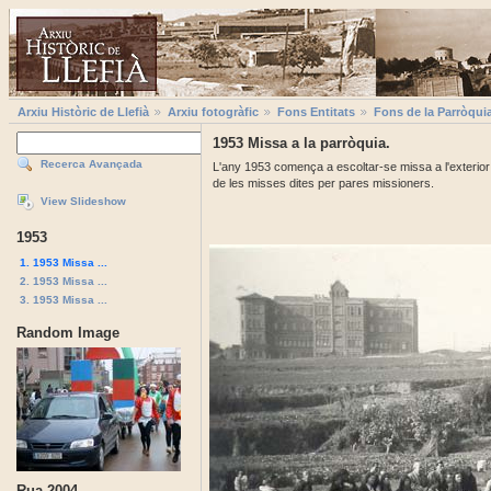
Arxiu Històric de Llefià
Arxiu fotogràfic
Fons Entitats
Fons de la Parròqui
1953 Missa a la parròquia.
Recerca Avançada
L'any 1953 comença a escoltar-se missa a l'exterior de
de les misses dites per pares missioners.
View Slideshow
1953
1. 1953 Missa ...
2. 1953 Missa ...
3. 1953 Missa ...
Random Image
Rua 2004