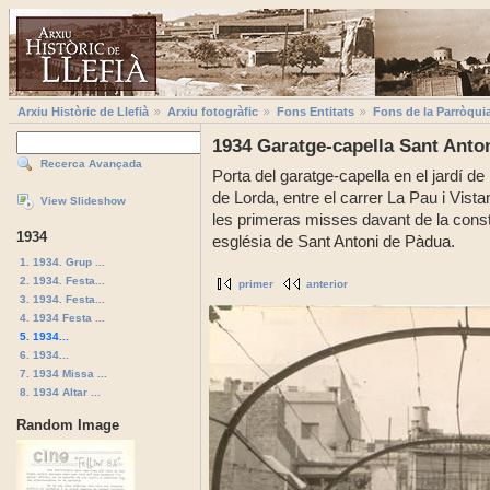
Arxiu Històric de Llefià
Arxiu fotogràfic
Fons Entitats
Fons de la Parròqui
1934 Garatge-capella Sant Anton
Recerca Avançada
Porta del garatge-capella en el jardí de
de Lorda, entre el carrer La Pau i Vis
View Slideshow
les primeras misses davant de la constr
1934
església de Sant Antoni de Pàdua.
1. 1934. Grup ...
2. 1934. Festa...
primer
anterior
3. 1934. Festa...
4. 1934 Festa ...
5. 1934...
6. 1934...
7. 1934 Missa ...
8. 1934 Altar ...
Random Image