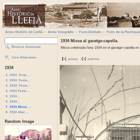
Arxiu Històric de Llefià
Arxiu fotogràfic
Fons Entitats
Fons de la Parròqui
1934 Missa al garatge-capella.
Recerca Avançada
Missa celebrada l'any 1934 en el garatge-capella en e
View Slideshow
primer
anterior
1934
1. 1934. Grup ...
2. 1934. Festa...
3. 1934. Festa...
4. 1934 Festa ...
5. 1934...
6. 1934...
7. 1934 Missa ...
8. 1934 Altar ...
Random Image