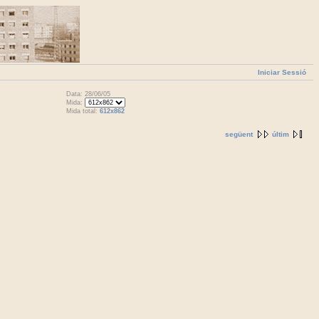
Iniciar Sessió
Data: 28/06/05
Mida:
Mida total:
612x862
següent
últim