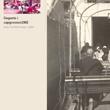
Gegants i
capgrossos1982
Data: 07/10/05
Visites: 15947