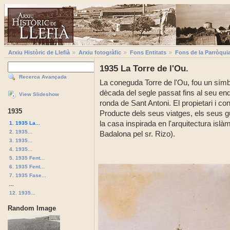
Arxiu Històric de Llefià
Arxiu fotogràfic
Fons Entitats
Fons de la Parròqui
1935 La Torre de l'Ou.
Recerca Avançada
La coneguda Torre de l'Ou, fou un símb
dècada del segle passat fins al seu en
View Slideshow
ronda de Sant Antoni. El propietari i con
1935
Producte dels seus viatges, els seus g
la casa inspirada en l'arquitectura islàm
1. 1935 La...
2. 1935...
Badalona pel sr. Rizo).
3. 1935...
4. 1935...
5. 1935 Fent...
6. 1935 Fent...
7. 1935 Fase...
...
12. 1935...
Random Image