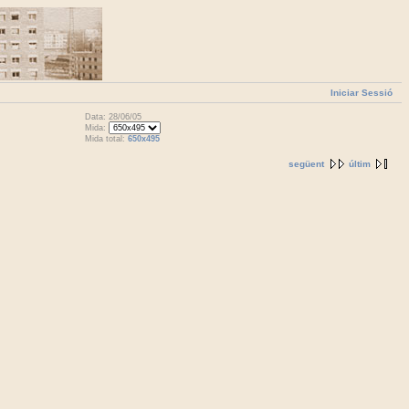
Iniciar Sessió
Data: 28/06/05
Mida:
Mida total:
650x495
següent
últim