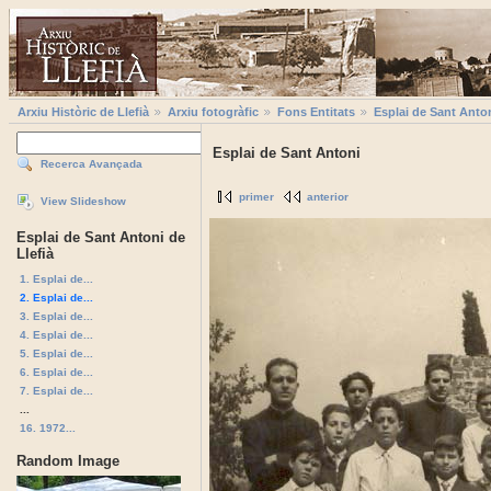
Arxiu Històric de Llefià
Arxiu fotogràfic
Fons Entitats
Esplai de Sant Anton
Esplai de Sant Antoni
Recerca Avançada
primer
anterior
View Slideshow
Esplai de Sant Antoni de
Llefià
1. Esplai de...
2. Esplai de...
3. Esplai de...
4. Esplai de...
5. Esplai de...
6. Esplai de...
7. Esplai de...
...
16. 1972...
Random Image