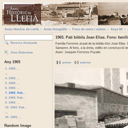
Arxiu Històric de Llefià
Arxiu fotogràfic
Fons de veïns i veïnes
Anys 60
1965. Pati bòbila Joan Elias. Fons: famíl
Recerca Avançada
Família Ferreres al pati de la bòbila d'en Joan Elias.
Sampere. Al fons, a la dreta, edifici en construcció de
Autor: Joaquim Ferreres Puyalto
View Slideshow
Any 1965
primer
anterior
1. 1965. ...
...
4. 1965. ...
5. 1965. ...
6. 1965. ...
7. 1965. Pati...
8. 1965. Pati...
9. 1965. ...
10. 1965. Pati...
...
35. 1965....
Random Image