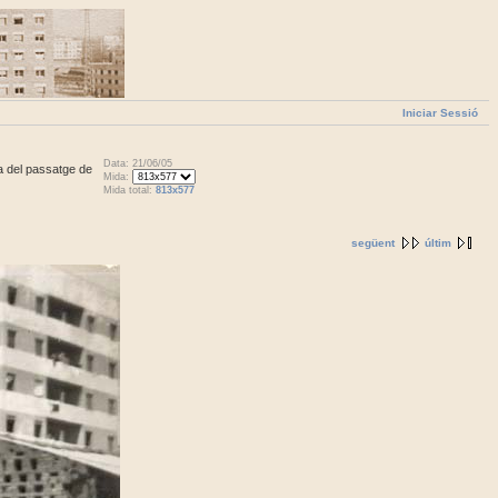
Iniciar Sessió
Data: 21/06/05
sa del passatge de
Mida:
Mida total:
813x577
següent
últim