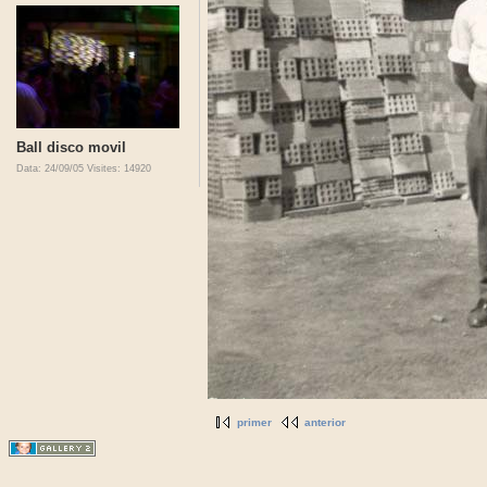
Ball disco movil
Data: 24/09/05
Visites: 14920
primer
anterior