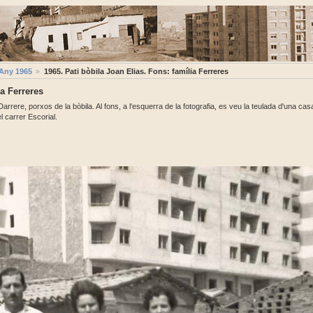
Any 1965
1965. Pati bòbila Joan Elias. Fons: família Ferreres
ia Ferreres
 Darrere, porxos de la bòbila. Al fons, a l'esquerra de la fotografia, es veu la teulada d'una ca
l carrer Escorial.