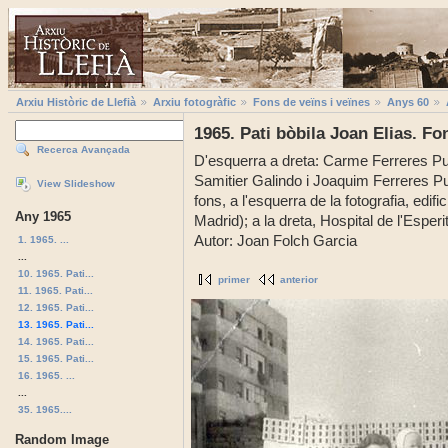
Arxiu Històric de Llefià
Arxiu fotogràfic
Fons de veïns i veïnes
Anys 60
1965. Pati bòbila Joan Elias. Fo
Recerca Avançada
D'esquerra a dreta: Carme Ferreres Pu
Samitier Galindo i Joaquim Ferreres Puya
View Slideshow
fons, a l'esquerra de la fotografia, edif
Any 1965
Madrid); a la dreta, Hospital de l'Esp
Autor: Joan Folch Garcia
1. 1965. ...
...
10. 1965. Pati...
primer
anterior
11. 1965. Pati...
12. 1965. Pati...
13. 1965. Pati...
14. 1965. Pati...
15. 1965. Pati...
16. 1965. ...
...
35. 1965....
Random Image