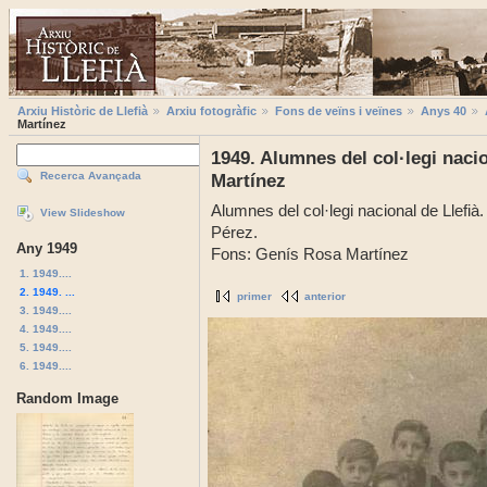
Arxiu Històric de Llefià
Arxiu fotogràfic
Fons de veïns i veïnes
Anys 40
Martínez
1949. Alumnes del col·legi naci
Recerca Avançada
Martínez
Alumnes del col·legi nacional de Llefià.
View Slideshow
Pérez.
Any 1949
Fons: Genís Rosa Martínez
1. 1949....
2. 1949. ...
primer
anterior
3. 1949....
4. 1949....
5. 1949....
6. 1949....
Random Image