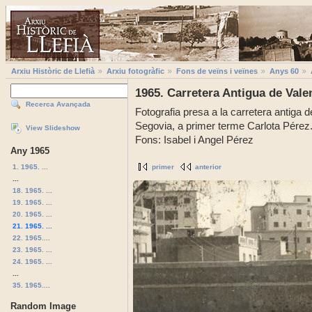
Arxiu Històric de Llefià
Arxiu fotogràfic
Fons de veïns i veïnes
Anys 60
1965. Carretera Antigua de Valen
Recerca Avançada
Fotografia presa a la carretera antiga d
Segovia, a primer terme Carlota Pérez.
View Slideshow
Fons: Isabel i Angel Pérez
Any 1965
1. 1965. ...
primer
anterior
...
18. 1965. ...
19. 1965. ...
20. 1965. ...
21. 1965. ...
22. 1965....
23. 1965. ...
24. 1965. ...
...
35. 1965....
Random Image