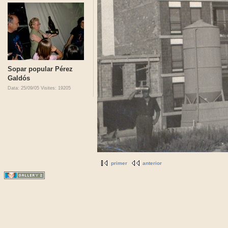
Sopar popular Pérez
Galdós
Data: 25/09/05
Visites: 19205
primer
anterior