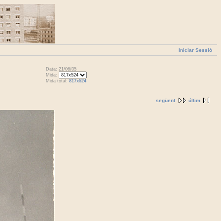
Iniciar Sessió
Data: 21/06/05
Mida:
Mida total:
817x524
següent
últim