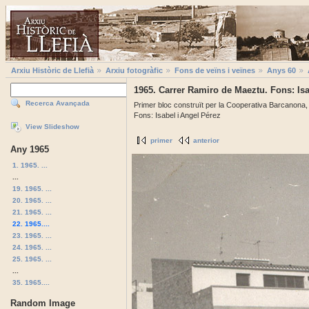
Arxiu Històric de Llefià
Arxiu fotogràfic
Fons de veïns i veïnes
Anys 60
1965. Carrer Ramiro de Maeztu. Fons: Isa
Recerca Avançada
Primer bloc construït per la Cooperativa Barcanona,
Fons: Isabel i Angel Pérez
View Slideshow
primer
anterior
Any 1965
1. 1965. ...
...
19. 1965. ...
20. 1965. ...
21. 1965. ...
22. 1965....
23. 1965. ...
24. 1965. ...
25. 1965. ...
...
35. 1965....
Random Image