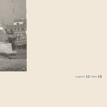
següent
últim