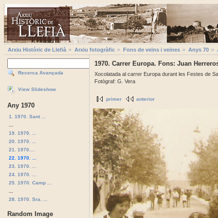
Arxiu Històric de Llefià
Arxiu fotogràfic
Fons de veïns i veïnes
Anys 70
1970. Carrer Europa. Fons: Juan Herrero
Recerca Avançada
Xocolatada al carrer Europa durant les Festes de San
Fotògraf: G. Vera
View Slideshow
primer
anterior
Any 1970
1. 1970. Sant ...
...
19. 1970. ...
20. 1970. ...
21. 1970....
22. 1970. ...
23. 1970. ...
24. 1970. ...
25. 1970. Camp ...
...
28. 1970. Sra. ...
Random Image