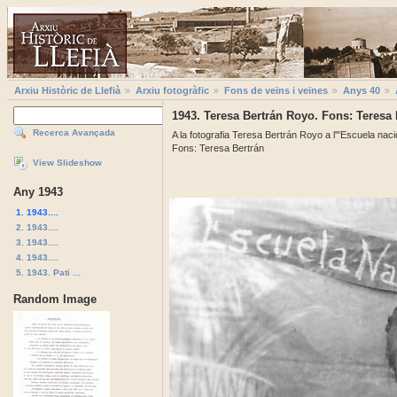
Arxiu Històric de Llefià
Arxiu fotogràfic
Fons de veïns i veïnes
Anys 40
1943. Teresa Bertrán Royo. Fons: Teresa 
Recerca Avançada
A la fotografia Teresa Bertrán Royo a l'"Escuela naci
Fons: Teresa Bertrán
View Slideshow
Any 1943
1. 1943....
2. 1943....
3. 1943....
4. 1943....
5. 1943. Pati ...
Random Image