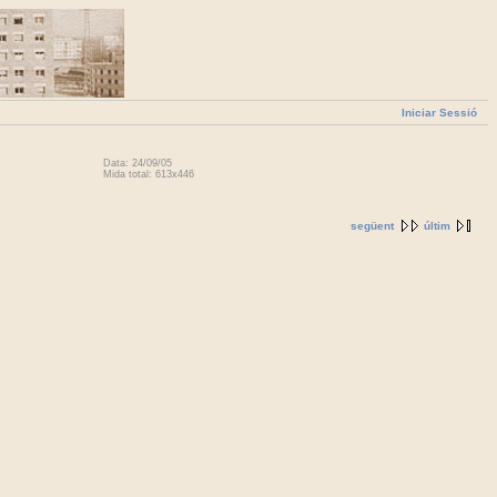
Iniciar Sessió
Data: 24/09/05
Mida total: 613x446
següent
últim