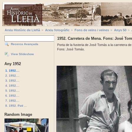
Arxiu Històric de Llefià
Arxiu fotogràfic
Fons de veïns i veïnes
Anys 50
1952. Carretera de Mena. Fons: José To
Recerca Avançada
Porta de la fusteria de José Tomás a la carretera d
Fons: José Tomás.
View Slideshow
Any 1952
1. 1952....
2. 1952....
3. 1952....
4. 1952....
5. 1952....
6. 1952....
7. 1952....
8. 1952. Pati ...
Random Image