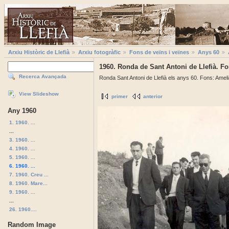
Arxiu Històric de Llefià
Arxiu fotogràfic
Fons de veïns i veïnes
Anys 60
1960. Ronda de Sant Antoni de Llefià. F
Recerca Avançada
Ronda Sant Antoni de Llefià els anys 60. Fons: Ame
View Slideshow
primer
anterior
Any 1960
1. 1960. ...
...
3. 1960. ...
4. 1960. ...
5. 1960. ...
6. 1960. ...
7. 1960. Creu ...
8. 1960. Mare...
9. 1960. ...
...
26. 1960....
Random Image