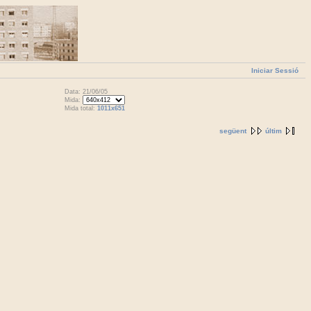
Iniciar Sessió
Data: 21/06/05
Mida:
Mida total:
1011x651
següent
últim