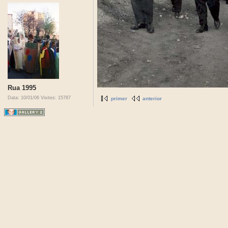
Rua 1995
Data: 10/01/06
Visites: 15787
primer
anterior