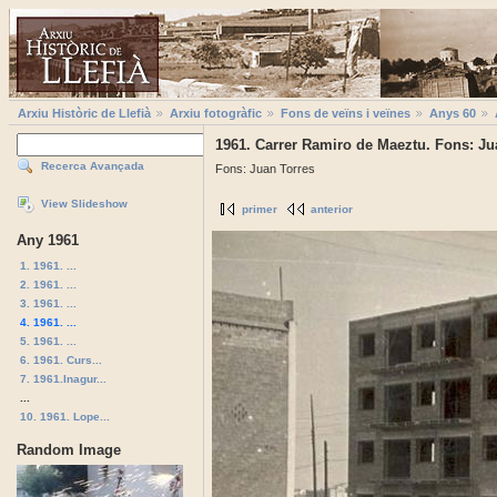
Arxiu Històric de Llefià
Arxiu fotogràfic
Fons de veïns i veïnes
Anys 60
1961. Carrer Ramiro de Maeztu. Fons: Ju
Recerca Avançada
Fons: Juan Torres
View Slideshow
primer
anterior
Any 1961
1. 1961. ...
2. 1961. ...
3. 1961. ...
4. 1961. ...
5. 1961. ...
6. 1961. Curs...
7. 1961.Inagur...
...
10. 1961. Lope...
Random Image