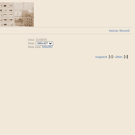
Iniciar Sessió
Data: 21/06/05
Mida:
Mida total:
816x557
següent
últim