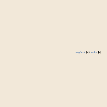
següent
últim