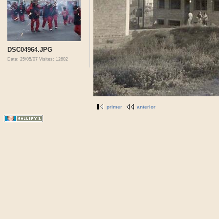
DSC04964.JPG
Data: 25/05/07
Visites: 12602
primer
anterior