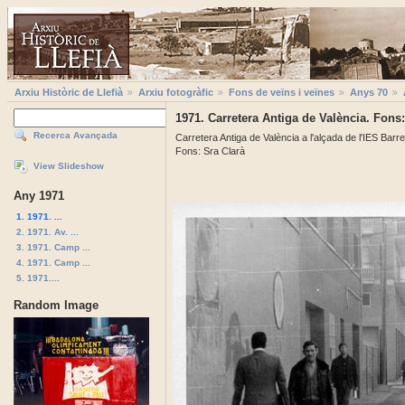
Arxiu Històric de Llefià
Arxiu fotogràfic
Fons de veïns i veïnes
Anys 70
1971. Carretera Antiga de València. Fons:
Recerca Avançada
Carretera Antiga de València a l'alçada de l'IES Barr
Fons: Sra Clarà
View Slideshow
Any 1971
1. 1971. ...
2. 1971. Av. ...
3. 1971. Camp ...
4. 1971. Camp ...
5. 1971....
Random Image