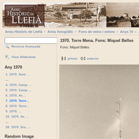
Arxiu Històric de Llefià
Arxiu fotogràfic
Fons de veïns i veïnes
Anys 70
1970. Torre Mena. Fons: Miquel Belles
Recerca Avançada
Fons: Miquel Belles
View Slideshow
primer
anterior
Any 1970
1. 1970. Sant ...
...
4. 1970. Camp ...
5. 1970. Camp ...
6. 1970. Av....
7. 1970. Torre...
8. 1970. Torre...
9. 1970. ...
10. 1970. Av. ...
...
28. 1970. Sra. ...
Random Image