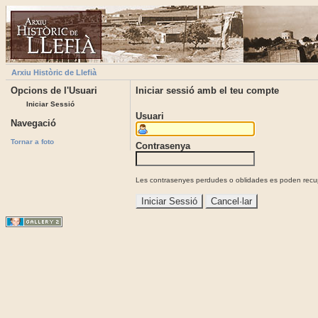
Arxiu Històric de Llefià
Opcions de l'Usuari
Iniciar sessió amb el teu compte
Iniciar Sessió
Usuari
Navegació
Tornar a foto
Contrasenya
Les contrasenyes perdudes o oblidades es poden recupe