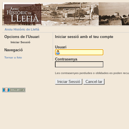
Arxiu Històric de Llefià
Opcions de l'Usuari
Iniciar sessió amb el teu compte
Iniciar Sessió
Usuari
Navegació
Tornar a foto
Contrasenya
Les contrasenyes perdudes o oblidades es poden recupe