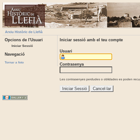
Arxiu Històric de Llefià
Opcions de l'Usuari
Iniciar sessió amb el teu compte
Iniciar Sessió
Usuari
Navegació
Tornar a foto
Contrasenya
Les contrasenyes perdudes o oblidades es poden recupe