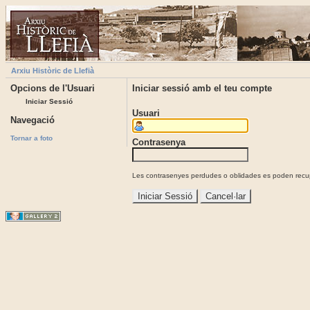
Arxiu Històric de Llefià
Opcions de l'Usuari
Iniciar sessió amb el teu compte
Iniciar Sessió
Usuari
Navegació
Tornar a foto
Contrasenya
Les contrasenyes perdudes o oblidades es poden recupe