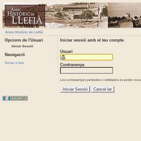
Arxiu Històric de Llefià
Opcions de l'Usuari
Iniciar sessió amb el teu compte
Iniciar Sessió
Usuari
Navegació
Tornar a foto
Contrasenya
Les contrasenyes perdudes o oblidades es poden recupe