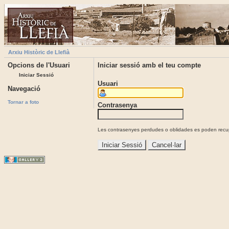
Arxiu Històric de Llefià
Opcions de l'Usuari
Iniciar sessió amb el teu compte
Iniciar Sessió
Usuari
Navegació
Tornar a foto
Contrasenya
Les contrasenyes perdudes o oblidades es poden recupe