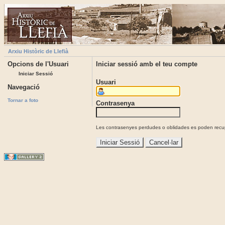
Arxiu Històric de Llefià
Opcions de l'Usuari
Iniciar sessió amb el teu compte
Iniciar Sessió
Usuari
Navegació
Tornar a foto
Contrasenya
Les contrasenyes perdudes o oblidades es poden recupe