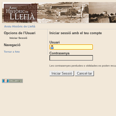
Arxiu Històric de Llefià
Opcions de l'Usuari
Iniciar sessió amb el teu compte
Iniciar Sessió
Usuari
Navegació
Tornar a foto
Contrasenya
Les contrasenyes perdudes o oblidades es poden recupe