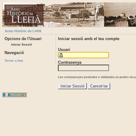
Arxiu Històric de Llefià
Opcions de l'Usuari
Iniciar sessió amb el teu compte
Iniciar Sessió
Usuari
Navegació
Tornar a foto
Contrasenya
Les contrasenyes perdudes o oblidades es poden recupe