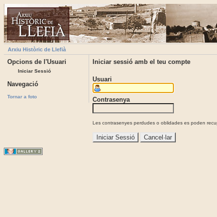
Arxiu Històric de Llefià
Opcions de l'Usuari
Iniciar sessió amb el teu compte
Iniciar Sessió
Usuari
Navegació
Tornar a foto
Contrasenya
Les contrasenyes perdudes o oblidades es poden recupe