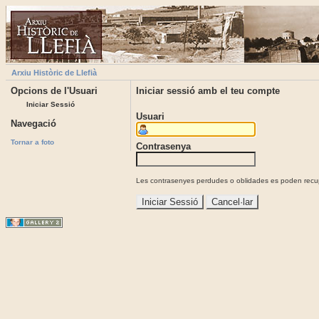
Arxiu Històric de Llefià
Opcions de l'Usuari
Iniciar sessió amb el teu compte
Iniciar Sessió
Usuari
Navegació
Tornar a foto
Contrasenya
Les contrasenyes perdudes o oblidades es poden recupe