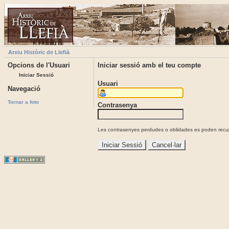
Arxiu Històric de Llefià
Opcions de l'Usuari
Iniciar sessió amb el teu compte
Iniciar Sessió
Usuari
Navegació
Tornar a foto
Contrasenya
Les contrasenyes perdudes o oblidades es poden recupe