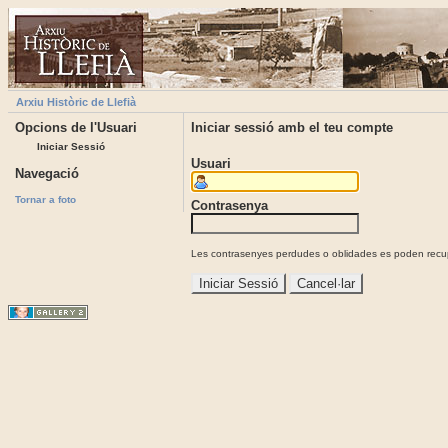
Arxiu Històric de Llefià
Opcions de l'Usuari
Iniciar sessió amb el teu compte
Iniciar Sessió
Usuari
Navegació
Tornar a foto
Contrasenya
Les contrasenyes perdudes o oblidades es poden recupe