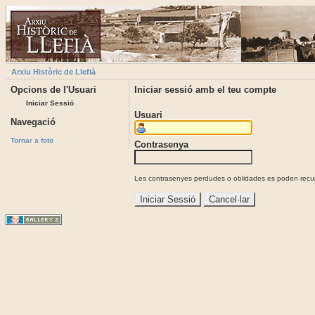
Arxiu Històric de Llefià
Opcions de l'Usuari
Iniciar sessió amb el teu compte
Iniciar Sessió
Usuari
Navegació
Tornar a foto
Contrasenya
Les contrasenyes perdudes o oblidades es poden recupe