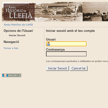
Arxiu Històric de Llefià
Opcions de l'Usuari
Iniciar sessió amb el teu compte
Iniciar Sessió
Usuari
Navegació
Tornar a foto
Contrasenya
Les contrasenyes perdudes o oblidades es poden recupe