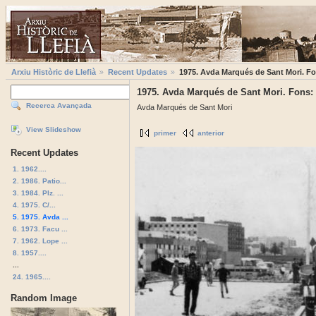
Arxiu Històric de Llefià
Recent Updates
1975. Avda Marqués de Sant Mori. Fo
1975. Avda Marqués de Sant Mori. Fons:
Recerca Avançada
Avda Marqués de Sant Mori
View Slideshow
primer
anterior
Recent Updates
1. 1962....
2. 1986. Patio...
3. 1984. Plz. ...
4. 1975. C/...
5. 1975. Avda ...
6. 1973. Facu ...
7. 1962. Lope ...
8. 1957....
...
24. 1965....
Random Image