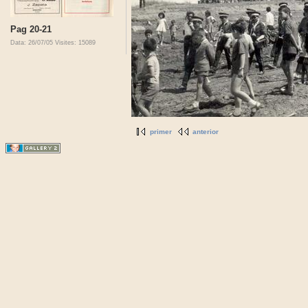
Pag 20-21
Data: 26/07/05
Visites: 15089
primer
anterior