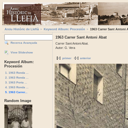
Arxiu Històric de Llefià
Keyword Album: Procesión
1963 Carrer Sant Antoni 
1963 Carrer Sant Antoni Abat
Recerca Avançada
Carrer Sant Antoni Abat.
Autor: G. Vera
View Slideshow
primer
anterior
Keyword Album:
Procesión
1. 1963 Ronda ...
2. 1963 Ronda ...
3. 1963 Porta ...
4. 1963 Ronda ...
5. 1963 Carrer...
Random Image