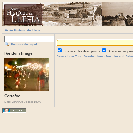
Arxiu Històric de Llefià
Recerca Avançada
Buscar en les descripcions
Buscar en les par
Random Image
Seleccionar Tots
Deseleccionar Tots
Invertir Sele
Correfoc
Data: 25/09/05
Visites: 15998