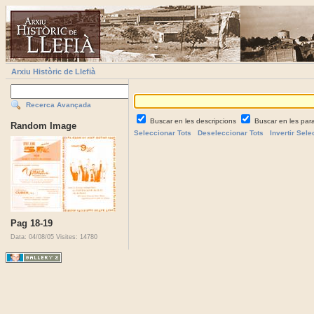
Arxiu Històric de Llefià
Recerca Avançada
Buscar en les descripcions
Buscar en les par
Random Image
Seleccionar Tots
Deseleccionar Tots
Invertir Sele
Pag 18-19
Data: 04/08/05
Visites: 14780