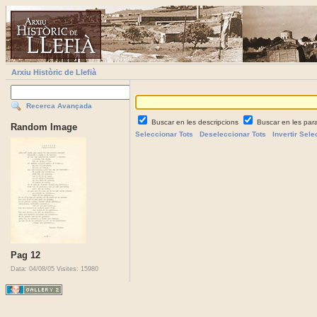
Arxiu Històric de Llefià
Recerca Avançada
Buscar en les descripcions
Buscar en les par
Random Image
Seleccionar Tots
Deseleccionar Tots
Invertir Sele
Pag 12
Data: 04/08/05
Visites: 15980