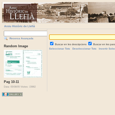
Arxiu Històric de Llefià
Recerca Avançada
Buscar en les descripcions
Buscar en les par
Random Image
Seleccionar Tots
Deseleccionar Tots
Invertir Sele
Pag 10-11
Data: 05/08/05
Visites: 15662