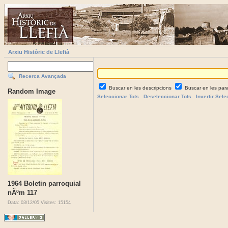
Arxiu Històric de Llefià
Recerca Avançada
Buscar en les descripcions
Buscar en les par
Random Image
Seleccionar Tots
Deseleccionar Tots
Invertir Sele
1964 Boletin parroquial
nÃºm 117
Data: 03/12/05
Visites: 15154