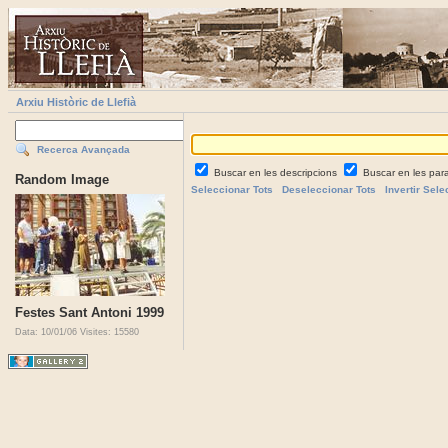
Arxiu Històric de Llefià
Recerca Avançada
Buscar en les descripcions
Buscar en les par
Random Image
Seleccionar Tots
Deseleccionar Tots
Invertir Sele
Festes Sant Antoni 1999
Data: 10/01/06
Visites: 15580