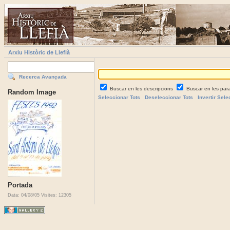
Arxiu Històric de Llefià
Recerca Avançada
Buscar en les descripcions
Buscar en les par
Random Image
Seleccionar Tots
Deseleccionar Tots
Invertir Sele
Portada
Data: 04/08/05
Visites: 12305