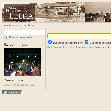
Arxiu Històric de Llefià
Recerca Avançada
Buscar en les descripcions
Buscar en les par
Random Image
Seleccionar Tots
Deseleccionar Tots
Invertir Sele
Concert jove
Data: 17/09/05
Visites: 14179