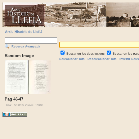
Arxiu Històric de Llefià
Recerca Avançada
Buscar en les descripcions
Buscar en les par
Random Image
Seleccionar Tots
Deseleccionar Tots
Invertir Sele
Pag 46-47
Data: 05/08/05
Visites: 15983