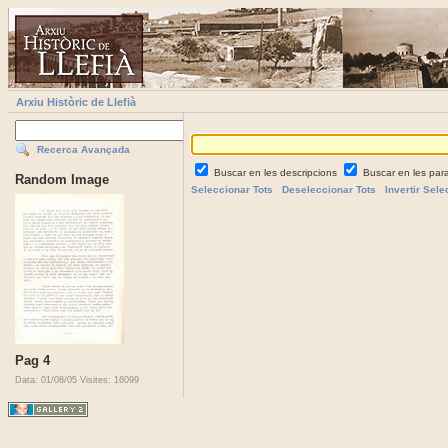
Arxiu Històric de Llefià
Recerca Avançada
Buscar en les descripcions
Buscar en les par
Random Image
Seleccionar Tots
Deseleccionar Tots
Invertir Sele
Pag 4
Data: 01/08/05
Visites: 16099