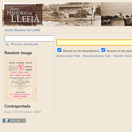
Arxiu Històric de Llefià
Recerca Avançada
Buscar en les descripcions
Buscar en les par
Random Image
Seleccionar Tots
Deseleccionar Tots
Invertir Sele
Contraportada
Data: 27/07/05
Visites: 18254