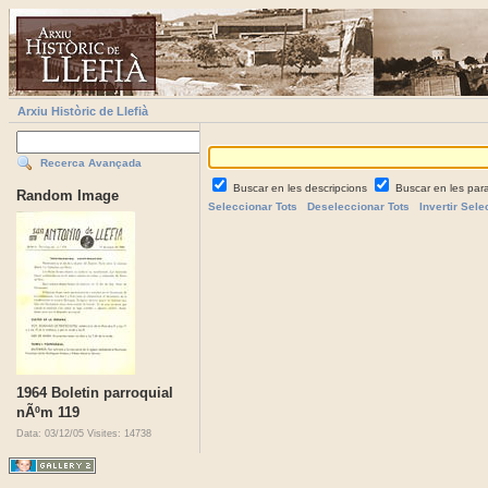
Arxiu Històric de Llefià
Recerca Avançada
Buscar en les descripcions
Buscar en les par
Random Image
Seleccionar Tots
Deseleccionar Tots
Invertir Sele
1964 Boletin parroquial
nÃºm 119
Data: 03/12/05
Visites: 14738