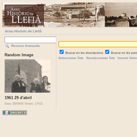
Arxiu Històric de Llefià
Recerca Avançada
Buscar en les descripcions
Buscar en les par
Random Image
Seleccionar Tots
Deseleccionar Tots
Invertir Sele
1961 29 d'abril
Data: 28/06/05
Visites: 17013