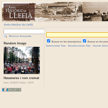
Arxiu Històric de Llefià
Recerca Avançada
Buscar en les descripcions
Buscar en les par
Random Image
Seleccionar Tots
Deseleccionar Tots
Invertir Sele
Havaneres i rom cremat
Data: 25/09/05
Visites: 14979