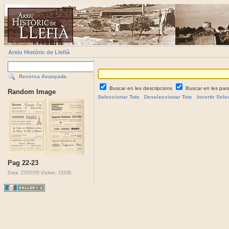
Arxiu Històric de Llefià
Recerca Avançada
Buscar en les descripcions
Buscar en les par
Random Image
Seleccionar Tots
Deseleccionar Tots
Invertir Sele
Pag 22-23
Data: 27/07/05
Visites: 15336